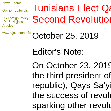
News Photos
Tunisians Elect Qa
Opinion
Editorials
Second Revolutio
US Foreign Policy
(Dr. El-Najjar's
Articles)
October 25, 2019
www.aljazeerah.info
Editor's Note:
On October 23, 2019,
the third president 
republic), Qays Sa'y
the success of revol
sparking other revol