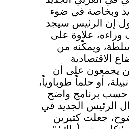
يد وبخاصة في ضوء
يقول إن الرئيس سيجد
"وراءه، علاوة على
لسلطة، ويمكّنه من
اع الاقتصادية
ين يجمعون على أن
بيلة، أو حلماً طوباوياً
 حسب برنامج واضح
غال الرئيس الجديد في
وح، جعلت كثيرين