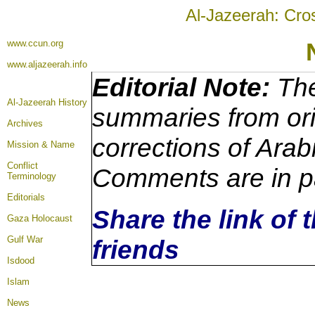
Al-Jazeerah: Cro
www.ccun.org
www.aljazeerah.info
Editorial Note:
The
Al-Jazeerah History
summaries from ori
Archives
corrections of Arab
Mission & Name
Conflict
Comments are in p
Terminology
Editorials
Share the link of 
Gaza Holocaust
Gulf War
friends
Isdood
Islam
News