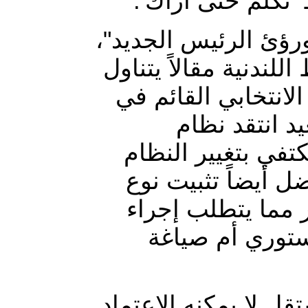
اط 'تكلم حتى أراك
ورؤئ الرئيس الجديد
دنية مقالاً يتناول
انتخابي القائم في
د انتقد نظام
في بتغيير النظام
ل أيضاً تثبيت نوع
ر مما يتطلب إجراء
توري أم صياغة
 لا يمكنه الاعتماد