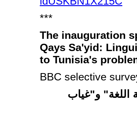
idUSKBN1X215C
***
The inauguration s
Qays Sa'yid: Lingui
to Tunisia's probl
BBC selective surve
 اللغة" و"غياب