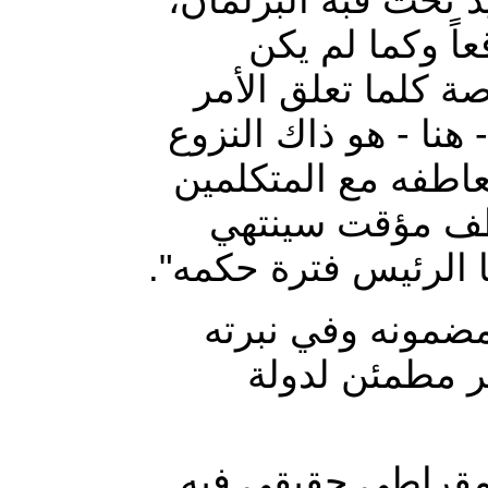
اً وكما لم يكن
اصة كلما تعلق الأمر
 هنا - هو ذاك النزوع
عاطفه مع المتكلمين
اطف مؤقت سينتهي
هها الرئيس فترة حكمه
مونه وفي نبرته
ير مطمئن لدولة
يمقراطي حقيقي فيه