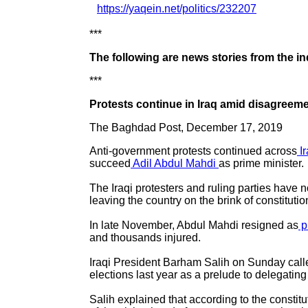
https://yaqein.net/politics/232207
***
The following are news stories from the in
***
Protests continue in Iraq amid disagreeme
The Baghdad Post, December 17, 2019
Anti-government protests continued across
I
succeed
Adil Abdul Mahdi
as prime minister.
The Iraqi protesters and ruling parties have 
leaving the country on the brink of constitut
In late November, Abdul Mahdi resigned as
p
and thousands injured.
Iraqi President Barham Salih on Sunday calle
elections last year as a prelude to delegating i
Salih explained that according to the constit