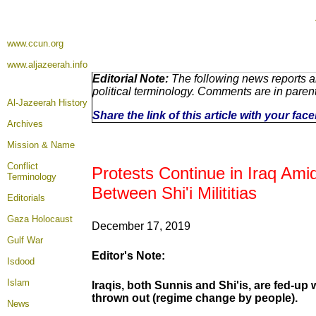
www.ccun.org
www.aljazeerah.info
Editorial Note:
The following news reports a
political terminology. Comments are in paren
Al-Jazeerah History
Share the link of this article with your fa
Archives
Mission & Name
Conflict
Protests Continue in Iraq Ami
Terminology
Between Shi'i Milititias
Editorials
Gaza Holocaust
December 17, 2019
Gulf War
Editor's Note:
Isdood
Islam
Iraqis, both Sunnis and Shi'is, are fed-up w
thrown out (regime change by people).
News