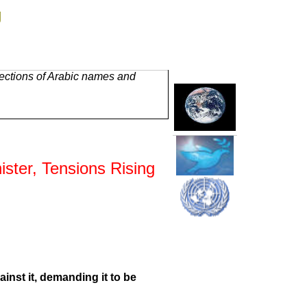
g
rections of Arabic names and
ster, Tensions Rising
ainst it, demanding it to be