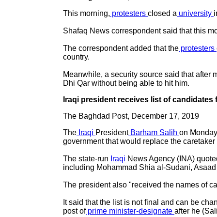
This morning,
protesters
closed a
university
Shafaq News correspondent said that this mor
The correspondent added that the
protesters
country.
Meanwhile, a security source said that after
Dhi Qar without being able to hit him.
Iraqi president receives list of candidate
The Baghdad Post, December 17, 2019
The
Iraqi
President
Barham Salih
on Monday 
government that would replace the caretaker 
The state-run
Iraqi
News Agency (INA) quoted w
including Mohammad Shia al-Sudani, Asaad 
The president also "received the names of c
It said that the list is not final and can be c
post of
prime minister-designate
after he (Sa