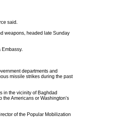
rce said.
nd weapons, headed late Sunday
ca Embassy.
 government departments and
ous missile strikes during the past
 in the vicinity of Baghdad
d to the Americans or Washington's
irector of the Popular Mobilization