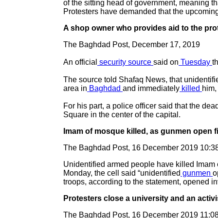
of the sitting head of government, meaning 
Protesters have demanded that the upcomin
A shop owner who provides aid to the prot
The Baghdad Post, December 17, 2019
An official
security source
said on
Tuesday
t
The source told Shafaq News, that unidentifi
area in
Baghdad
and immediately
killed
him,
For his part, a police officer said that the d
Square in the center of the capital.
Imam of mosque killed, as gunmen open fi
The Baghdad Post, 16 December 2019 10:3
Unidentified armed people have killed Imam 
Monday, the cell said “unidentified
gunmen
o
troops, according to the statement, opened in
Protesters close a university and an activ
The Baghdad Post, 16 December 2019 11:0