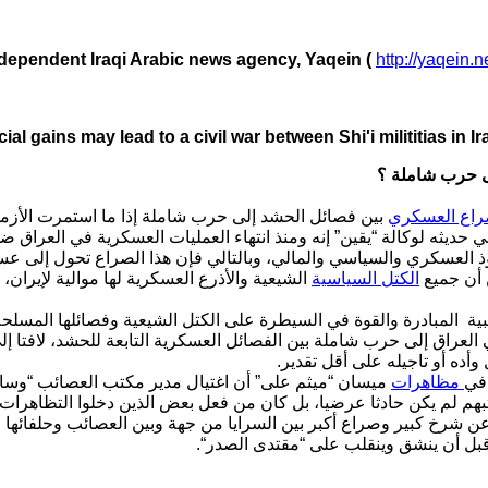
ndependent Iraqi Arabic news agency, Yaqein (
http://yaqein.n
ial gains may lead to a civil war between Shi'i milititias in Ir
ى حرب شاملة ؟
راع العسكري
بين فصائل الحشد إلى حرب شاملة إذا ما استمرت الأزمة.
ي حديثه لوكالة “يقين” إنه ومنذ انتهاء العمليات العسكرية في العراق
 العسكري والسياسي والمالي، وبالتالي فإن هذا الصراع تحول إلى عسك
 أن جميع
الكتل السياسية
الشيعية والأذرع العسكرية لها موالية لإيران، إ
بية المبادرة والقوة في السيطرة على الكتل الشيعية وفصائلها المسل
في العراق إلى حرب شاملة بين الفصائل العسكرية التابعة للحشد، لاف
 وأده أو تاجيله على أقل تقدير
 في
مظاهرات
ميسان “ميثم على” أن اغتيال مدير مكتب العصائب “وسام
كتبهم لم يكن حادثا عرضيا، بل كان من فعل بعض الذين دخلوا التظاهرات
 شرخ كبير وصراع أكبر بين السرايا من جهة وبين العصائب وحلفائها
 قبل أن ينشق وينقلب على “مقتدى الصدر