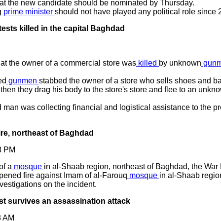
that the new candidate should be nominated by Thursday.
g
prime minister
should not have played any political role since 
ests killed in the capital Baghdad
hat the owner of a commercial store was
killed
by unknown
gun
ed
gunmen
stabbed the owner of a store who sells shoes and ba
 then they drag his body to the store's store and flee to an unkn
ead man was collecting financial and logistical assistance to the 
re, northeast of Baghdad
8 PM
of a
mosque
in al-Shaab region, northeast of Baghdad, the War 
pened fire against Imam of al-Farouq
mosque
in al-Shaab region
vestigations on the incident.
ist survives an assassination attack
8 AM