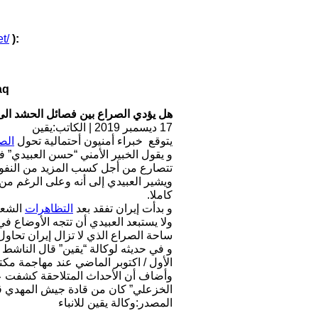
et/
):
aq
هل يؤدي الصراع بين فصائل الحشد ال
17 ديسمبر 2019 | الكاتب:يقين
يتوقع خبراء أمنيون أحتمالية تحول
الص
و يقول الخبير الأمني “حسن العبيدي” ف
تتصارع من أجل كسب المزيد من النفوذ.
ويشير العبيدي إلى أنه وعلى الرغم من
كاملا.
و بدأت إيران تفقد بعد
التظاهرات
الشع.
ولا يستبعد العبيدي أن تتجه الأوضاع 
ساحة الصراع الذي لا تزال إيران تحاول.
و في حديثه لوكالة “يقين” قال الناشط
الأول / اكتوبر الماضي عند مهاجمة م.
وأضاف أن الأحداث المتلاحقة كشفت عن
الخزعلي” كان من قادة جيش المهدي“.
المصدر:وكالة يقين للانباء