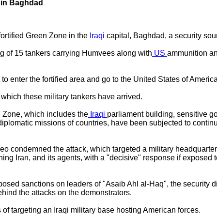
y in Baghdad
fortified Green Zone in the
Iraqi
capital, Baghdad, a security sou
ing of 15 tankers carrying Humvees along with
US
ammunition a
 to enter the fortified area and go to the United States of Ameri
 which these military tankers have arrived.
n Zone, which includes the
Iraqi
parliament building, sensitive
 diplomatic missions of countries, have been subjected to continu
eo condemned the attack, which targeted a military headquarters
ening Iran, and its agents, with a "decisive" response if expose
posed sanctions on leaders of "Asaib Ahl al-Haq", the security d
hind the attacks on the demonstrators.
of targeting an Iraqi military base hosting American forces.