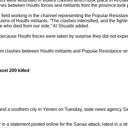
ers were wounded in violent clashes which took place in Al-Dal
hes between Houthi forces and militants from the province took p
he field working in the channel representing the Popular Resistan
 of Houthi militants. “The clashes intensified, and the fighting
e who died from our side,” Al Shuaibi added.
because Houthi forces were taken by surprise they did not expec
nt clashes between Houthi militants and Popular Resistance si
ost 200 killed
nd a southern city in Yemen on Tuesday, state news agency Saba 
in a statement posted online for the Sanaa attack, latest in a st