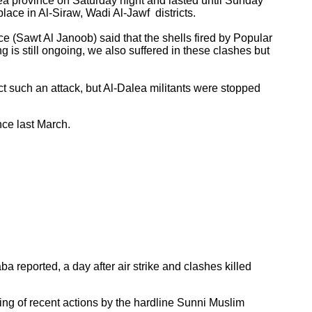
ea province on Saturday night and lasted until Sunday
lace in Al-Siraw, Wadi Al-Jawf districts.
ce (Sawt Al Janoob) said that the shells fired by Popular
 is still ongoing, we also suffered in these clashes but
t such an attack, but Al-Dalea militants were stopped
nce last March.
reported, a day after air strike and clashes killed
ring of recent actions by the hardline Sunni Muslim