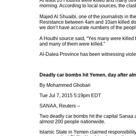
At least 20 Houthis were killed and many oth
morning. According to local sources, the clas
Majed Al Shuaibi, one of the journalists in t
Resistance between 4am and 10am killed dozens
we don’t have accurate numbers of the peopl
A Houthi source said, “Yes many were killed 
and many of them were killed.”
Al-Dalea Province has been witnessing viole
Deadly car bombs hit Yemen, day after alm
By Mohammed Ghobari
Tue Jul 7, 2015 5:19pm EDT
SANAA, Reuters --
Two deadly car bombs hit the capital Sanaa a
almost 200 people nationwide.
Islamic State in Yemen claimed responsibility 