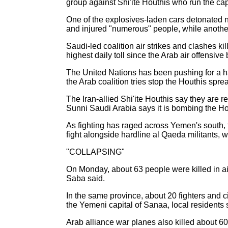
group against Shi'ite Houthis who run the cap
One of the explosives-laden cars detonated 
and injured "numerous" people, while another 
Saudi-led coalition air strikes and clashes k
highest daily toll since the Arab air offensi
The United Nations has been pushing for a hal
the Arab coalition tries stop the Houthis spre
The Iran-allied Shi'ite Houthis say they are 
Sunni Saudi Arabia says it is bombing the Hou
As fighting has raged across Yemen's south, t
fight alongside hardline al Qaeda militants, w
"COLLAPSING"
On Monday, about 63 people were killed in ai
Saba said.
In the same province, about 20 fighters and c
the Yemeni capital of Sanaa, local residents 
Arab alliance war planes also killed about 60