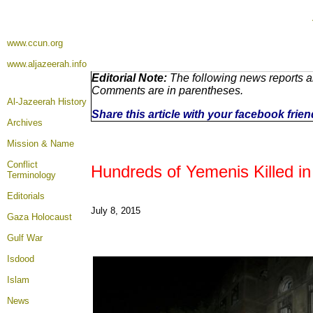
www.ccun.org
www.aljazeerah.info
Editorial Note:
The following news reports ar
Comments are in parentheses.
Al-Jazeerah History
Share this article with your facebook frie
Archives
Mission & Name
Conflict
Hundreds of Yemenis Killed in
Terminology
Editorials
July 8, 2015
Gaza Holocaust
Gulf War
Isdood
Islam
News