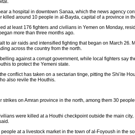
ital.
near a hospital in downtown Sanaa, which the news agency cont
killed around 10 people in al-Bayda, capital of a province in th
illed at least 176 fighters and civilians in Yemen on Monday, re
ve began more than three months ago.
t to air raids and intensified fighting that began on March 26.
ading across the country from the north.
rebelling against a corrupt government, while local fighters say 
this to protect the Yemeni state.
he conflict has taken on a sectarian tinge, pitting the Shi'ite H
ho also revile the Houthis.
r strikes on Amran province in the north, among them 30 people
ivilians were killed at a Houthi checkpoint outside the main cit
said.
 people at a livestock market in the town of al-Foyoush in the so