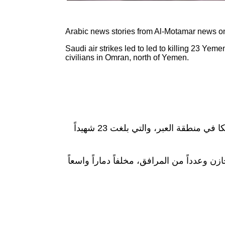
Arabic news stories from Al-Motamar news on
Saudi air strikes led to led to killing 23 Ye
civilians in Omran, north of Yemen.
أفاد مصدر عسكري في حضرموت أن المحصلة الاولية للغارات التي شنها العدوان السعودي على معسكر اللواء 23 ميكا في منطقة العبر، والتي بلغت 23 شهيداً
ن وعدداً من المرافق، مخلفاً دماراً واسعاً