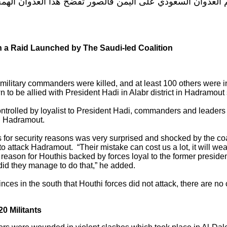
م العدوان السعودي على اليمن فالصور تفضح هذا العدوان الهم
 in a Raid Launched by The Saudi-led Coalition
military commanders were killed, and at least 100 others were inj
n to be allied with President Hadi in Alabr district in Hadramo
ontrolled by loyalist to President Hadi, commanders and leaders
in Hadramout.
or security reasons was very surprised and shocked by the coali
 to attack Hadramout. “Their mistake can cost us a lot, it will w
 reason for Houthis backed by forces loyal to the former preside
did they manage to do that,” he added.
ces in the south that Houthi forces did not attack, there are n
20 Militants