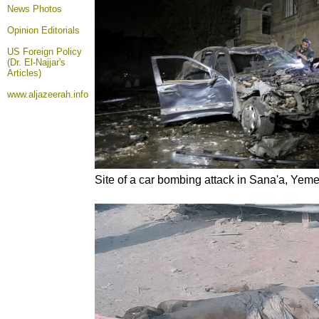
News Photos
Opinion
Editorials
US Foreign Policy
(Dr. El-Najjar's
Articles)
www.aljazeerah.info
Site of a car bombing attack in Sana'a, Yeme